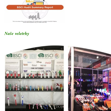
Naše veletrhy
Náhrdelník se zářivými korálky Led šperky