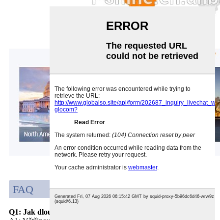
FAQ
Q1: Jak dlouho vydrží baterie?