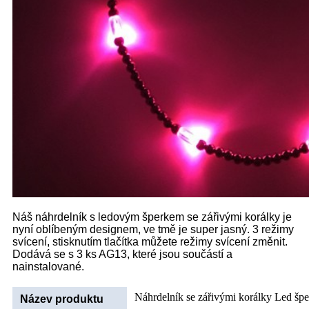
Náš náhrdelník s ledovým šperkem se zářivými korálky je
nyní oblíbeným designem, ve tmě je super jasný. 3 režimy
svícení, stisknutím tlačítka můžete režimy svícení změnit.
Dodává se s 3 ks AG13, které jsou součástí a
nainstalované.
Náhrdelník se zářivými korálky Led šp
Název produktu