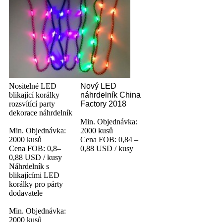
Nositelné LED
Nový LED
blikající korálky
náhrdelník China
rozsvítící party
Factory 2018
dekorace náhrdelník
Min. Objednávka:
Min. Objednávka:
2000 kusů
2000 kusů
Cena FOB: 0,84 –
Cena FOB: 0,8–
0,88 USD / kusy
0,88 USD / kusy
Náhrdelník s
blikajícími LED
korálky pro párty
dodavatele
Min. Objednávka:
2000 kusů