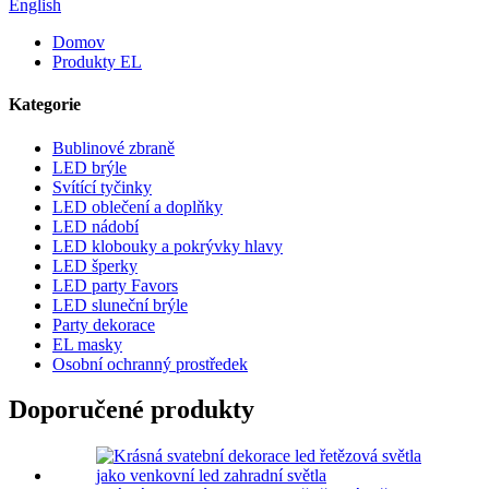
English
Domov
Produkty EL
Kategorie
Bublinové zbraně
LED brýle
Svítící tyčinky
LED oblečení a doplňky
LED nádobí
LED klobouky a pokrývky hlavy
LED šperky
LED party Favors
LED sluneční brýle
Party dekorace
EL masky
Osobní ochranný prostředek
Doporučené produkty