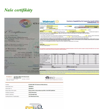
Naše certifikáty
Náhrdelník se zářivými korálky Led šperky