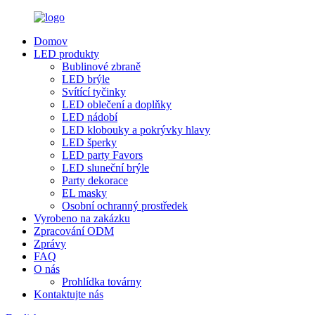
Domov
LED produkty
Bublinové zbraně
LED brýle
Svítící tyčinky
LED oblečení a doplňky
LED nádobí
LED klobouky a pokrývky hlavy
LED šperky
LED party Favors
LED sluneční brýle
Party dekorace
EL masky
Osobní ochranný prostředek
Vyrobeno na zakázku
Zpracování ODM
Zprávy
FAQ
O nás
Prohlídka továrny
Kontaktujte nás