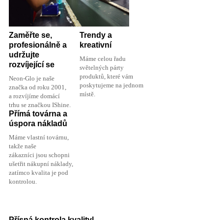
Zaměřte se,
Trendy a
profesionálně a
kreativní
udržujte
Máme celou řadu
rozvíjející se
světelných párty
produktů, které vám
Neon-Glo je naše
poskytujeme na jednom
značka od roku 2001,
místě.
a rozvíjíme domácí
trhu se značkou IShine.
Přímá továrna a
úspora nákladů
Máme vlastní továrnu,
takže naše
zákazníci jsou schopni
ušetřit nákupní náklady,
zatímco kvalita je pod
kontrolou.
Přísná kontrola kvality
l