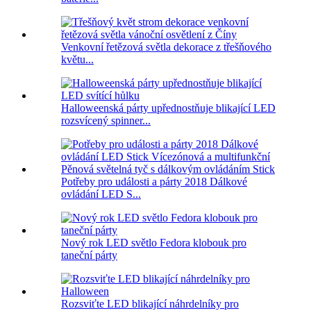
Venkovní řetězová světla dekorace z třešňového
květu...
Halloweenská párty upřednostňuje blikající LED
rozsvícený spinner...
Potřeby pro události a párty 2018 Dálkové
ovládání LED S...
Nový rok LED světlo Fedora klobouk pro
taneční párty
Rozsviťte LED blikající náhrdelníky pro