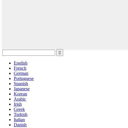
English
French
German
Portuguese
Spanish
Japanese
Korean
Arabic
Irish
Greek
Turkish
Italian
Danish