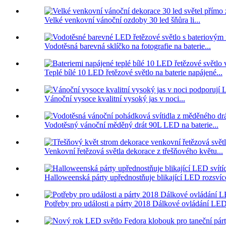
Velké venkovní vánoční ozdoby 30 led šňůra li...
Vodotěsná barevná sklíčko na fotografie na baterie...
Teplé bílé 10 LED řetězové světlo na baterie napájené...
Vánoční vysoce kvalitní vysoký jas v noci...
Vodotěsný vánoční měděný drát 90L LED na baterie...
Venkovní řetězová světla dekorace z třešňového květu...
Halloweenská párty upřednostňuje blikající LED rozsvíce
Potřeby pro události a párty 2018 Dálkové ovládání LED