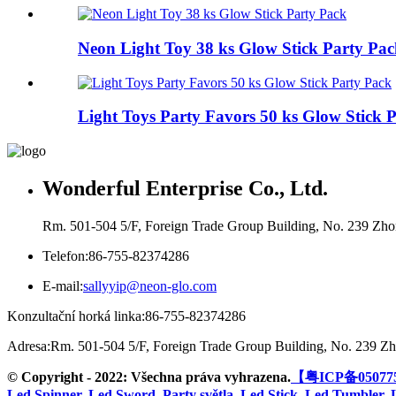
Neon Light Toy 38 ks Glow Stick Party Pa
Light Toys Party Favors 50 ks Glow Stick Pa
Wonderful Enterprise Co., Ltd.
Rm. 501-504 5/F, Foreign Trade Group Building, No. 239 Zho
Telefon:
86-755-82374286
E-mail:
sallyyip@neon-glo.com
Konzultační horká linka:
86-755-82374286
Adresa:
Rm. 501-504 5/F, Foreign Trade Group Building, No. 239 Zh
© Copyright - 2022: Všechna práva vyhrazena.
【粤ICP备05077
Led Spinner
,
Led Sword
,
Party světla
,
Led Stick
,
Led Tumbler
,