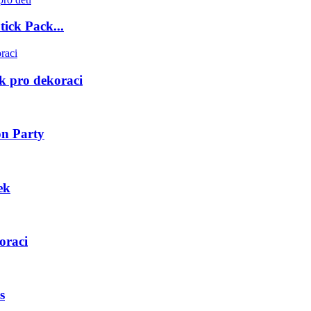
ick Pack...
ck pro dekoraci
on Party
ek
oraci
s