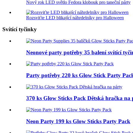
Nový rok LED světlo Fedora klobouk pro taneční párty
Rozsviťte LED blikající náhrdelníky pro Halloween
Svítící tyčinky
Neonové party potřeby 35 balení svítící tyči
Party potřeby 220 ks Glow Stick Party Pac
370 ks Glow Sticks Pack Dětská hračka na 
Neon Party 199 ks Glow Sticks Party Pack