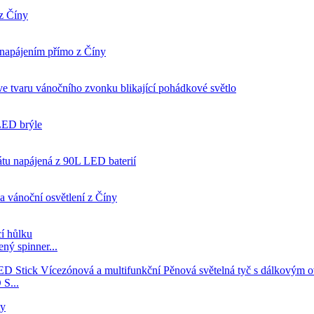
ný spinner...
 S...