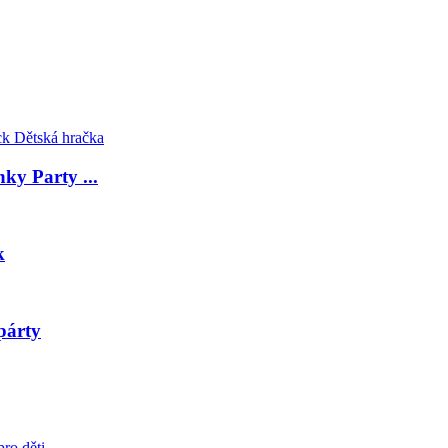
nky Party ...
k
párty