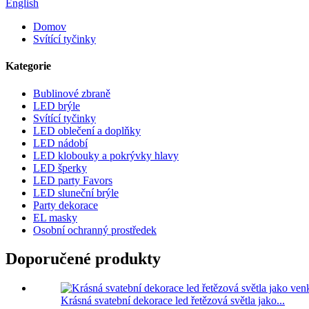
English
Domov
Svítící tyčinky
Kategorie
Bublinové zbraně
LED brýle
Svítící tyčinky
LED oblečení a doplňky
LED nádobí
LED klobouky a pokrývky hlavy
LED šperky
LED party Favors
LED sluneční brýle
Party dekorace
EL masky
Osobní ochranný prostředek
Doporučené produkty
Krásná svatební dekorace led řetězová světla jako...