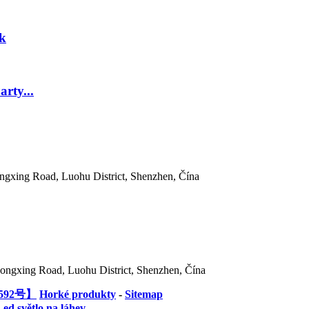
ck
rty...
ngxing Road, Luohu District, Shenzhen, Čína
ongxing Road, Luohu District, Shenzhen, Čína
592号】
Horké produkty
-
Sitemap
Led světlo na láhev
,