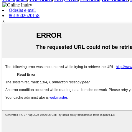
Odeslat e-mail
8613602620158
x