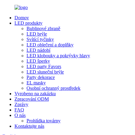
Domov
LED produkty
Bublinové zbraně
LED brýle
Svítící tyčinky
LED oblečení a doplňky
LED nádobí
LED klobouky a pokrývky hlavy
LED šperky
LED party Favors
LED sluneční brýle
Party dekorace
EL masky
Osobní ochranný prostředek
Vyrobeno na zakázku
Zpracování ODM
Zprávy
FAQ
O nás
Prohlídka továrny
Kontaktujte nás