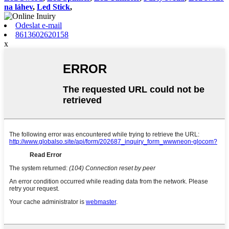
na láhev
,
Led Stick
,
Odeslat e-mail
8613602620158
x