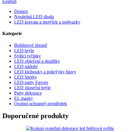
English
Domov
Nositelná LED dioda
LED kravata a motýlek a podvazky
Kategorie
Bublinové zbraně
LED brýle
Svítící tyčinky
LED oblečení a doplňky
LED nádobí
LED klobouky a pokrývky hlavy
LED šperky
LED party Favors
LED sluneční brýle
Party dekorace
EL masky
Osobní ochranný prostředek
Doporučené produkty