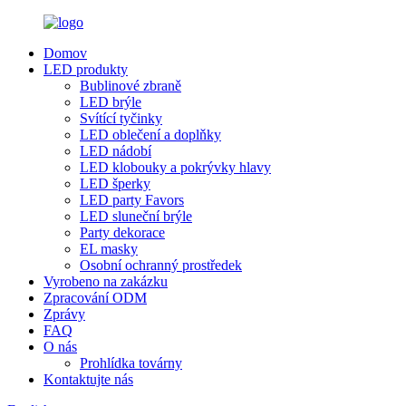
Domov
LED produkty
Bublinové zbraně
LED brýle
Svítící tyčinky
LED oblečení a doplňky
LED nádobí
LED klobouky a pokrývky hlavy
LED šperky
LED party Favors
LED sluneční brýle
Party dekorace
EL masky
Osobní ochranný prostředek
Vyrobeno na zakázku
Zpracování ODM
Zprávy
FAQ
O nás
Prohlídka továrny
Kontaktujte nás