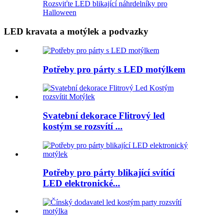
Rozsviťte LED blikající náhrdelníky pro
Halloween
LED kravata a motýlek a podvazky
Potřeby pro párty s LED motýlkem
Svatební dekorace Flitrový led
kostým se rozsvítí ...
Potřeby pro párty blikající svítící
LED elektronické...