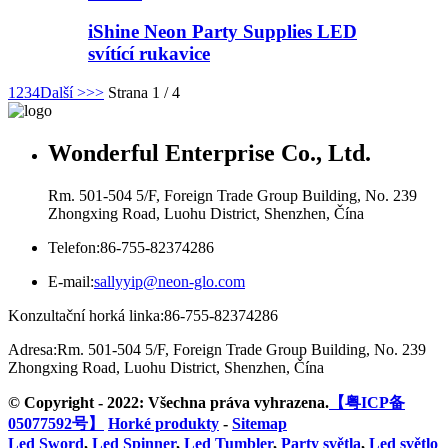
iShine Neon Party Supplies LED
svítící rukavice
1
2
3
4
Další >
>>
Strana 1 / 4
Wonderful Enterprise Co., Ltd.
Rm. 501-504 5/F, Foreign Trade Group Building, No. 239
Zhongxing Road, Luohu District, Shenzhen, Čína
Telefon:
86-755-82374286
E-mail:
sallyyip@neon-glo.com
Konzultační horká linka:
86-755-82374286
Adresa:
Rm. 501-504 5/F, Foreign Trade Group Building, No. 239
Zhongxing Road, Luohu District, Shenzhen, Čína
© Copyright - 2022: Všechna práva vyhrazena.
【粤ICP备
05077592号】
Horké produkty
-
Sitemap
Led Sword
,
Led Spinner
,
Led Tumbler
,
Party světla
,
Led světlo