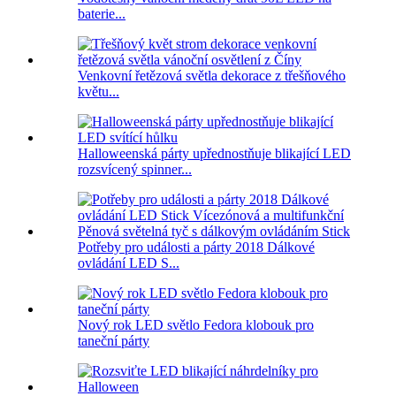
baterie...
Venkovní řetězová světla dekorace z třešňového
květu...
Halloweenská párty upřednostňuje blikající LED
rozsvícený spinner...
Potřeby pro události a párty 2018 Dálkové
ovládání LED S...
Nový rok LED světlo Fedora klobouk pro
taneční párty